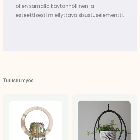
ollen samalla käytännöllinen ja
esteettisesti miellyttävä sisustuselementti.
Tutustu myös
Hintaluokka:
Hintaluo
25,00 €
25,00 €
-
-
26,50 €
26,50 €