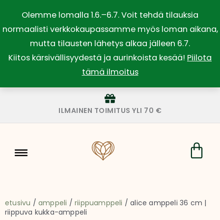
Siirry
Olemme lomalla 1.6.–6.7. Voit tehdä tilauksia
sisältöön
normaalisti verkkokaupassamme myös loman aikana,
mutta tilausten lähetys alkaa jälleen 6.7.
Kiitos kärsivällisyydestä ja aurinkoista kesää!
Piilota
tämä ilmoitus
ILMAINEN TOIMITUS YLI 70 €
Car
etusivu
/
amppeli
/
riippuamppeli
/ alice amppeli 36 cm |
riippuva kukka-amppeli