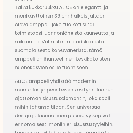
Taika kukkaruukku ALICE on elegantti ja
monikäyttöinen 36 cm halkaisijaltaan
oleva amppeli, joka tuo kotiisi tai
toimistoosi luonnonläheistä kauneutta ja
raikkautta. Valmistettu laadukkaasta
suomalaisesta koivuvanerista, tämä
amppeli on ihanteellinen keskikokoisten
huonekasvien esille tuomiseen.
ALICE amppeli yhdistää modernin
muotoilun ja perinteisen käsityön, luoden
ajattoman sisustuselementin, joka sopii
mihin tahansa tilaan. Sen universaali
design ja luonnollinen puunsävy sopivat
erinomaisesti moniin eri sisustustyyleihin,
tuoden kotiisi tai toimistoosi lämpöä ja