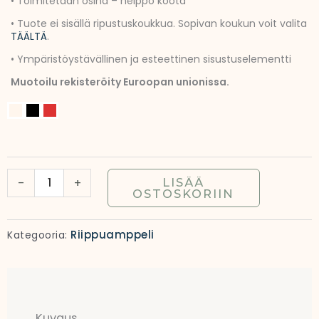
• Toimitetaan osina – helppo koota
• Tuote ei sisällä ripustuskoukkua. Sopivan koukun voit valita
TÄÄLTÄ
.
• Ympäristöystävällinen ja esteettinen sisustuselementti
Muotoilu rekisteröity Euroopan unionissa.
ALICE
amppeli
36
cm
-
+
LISÄÄ
|
OSTOSKORIIN
Riippuva
kukka-
Riippuamppeli
Kategooria:
amppeli
määrä
Kuvaus