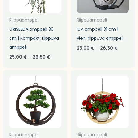
Riippuamppeli
Riippuamppeli
GRISELDA amppeli 36
IDA amppeli 31 cm |
cm | Kompakti riippuva
Pieni riippuva amppeli
amppeli
25,00
€
–
26,50
€
25,00
€
–
26,50
€
Hintaluokka:
Hintaluo
30,00 €
35,00 €
-
-
32,50 €
37,50 €
Riippuamppeli
Riippuamppeli