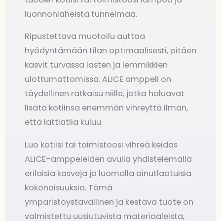
luonnonläheistä tunnelmaa.
Ripustettava muotoilu auttaa
hyödyntämään tilan optimaalisesti, pitäen
kasvit turvassa lasten ja lemmikkien
ulottumattomissa. ALICE amppeli on
täydellinen ratkaisu niille, jotka haluavat
lisätä kotiinsa enemmän vihreyttä ilman,
että lattiatila kuluu.
Luo kotiisi tai toimistoosi vihreä keidas
ALICE-amppeleiden avulla yhdistelemällä
erilaisia kasveja ja luomalla ainutlaatuisia
kokonaisuuksia. Tämä
ympäristöystävällinen ja kestävä tuote on
valmistettu uusiutuvista materiaaleista,