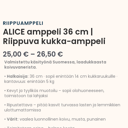
RIIPPUAMPPELI
ALICE amppeli 36 cm |
Riippuva kukka-amppeli
Hintaluokka:
25,00
€
–
26,50
€
25,00 €
Valmistettu käsityönä Suomessa, laadukkaasta
koivuvanerista.
-
•
Halkaisija:
36 cm · sopii enintään 14 cm kukkaruukuille ·
26,50 €
kantavuus: enintään 5 kg
• Kevyt ja tyylikäs muotoilu – sopii olohuoneeseen,
toimistoon tai lahjaksi
• Ripustettava – pitää kasvit turvassa lasten ja lemmikkien
ulottumattomissa
•
Värit:
vaalea luonnollinen koivu, musta, punainen