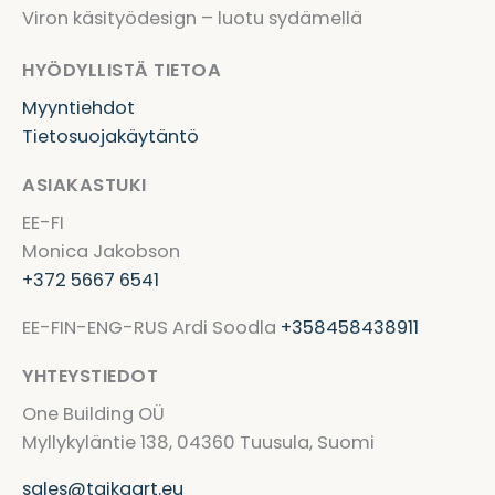
Viron käsityödesign – luotu sydämellä
HYÖDYLLISTÄ TIETOA
Myyntiehdot
Tietosuojakäytäntö
ASIAKASTUKI
EE-FI
Monica Jakobson
+372 5667 6541
EE-FIN-ENG-RUS Ardi Soodla
+358458438911
YHTEYSTIEDOT
One Building OÜ
Myllykyläntie 138, 04360 Tuusula, Suomi
sales@taikaart.eu