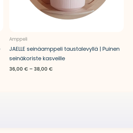
Amppeli
e
JAELLE seinäamppeli taustalevyllä | Puinen
seinäkoriste kasveille
36,00
€
–
38,00
€