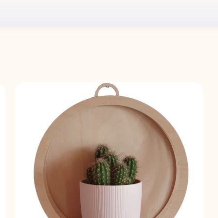
Hintaluokka:
36,00 €
-
38,00 €