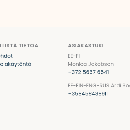
LISTÄ TIETOA
ASIAKASTUKI
ehdot
EE-FI
uojakäytäntö
Monica Jakobson
+372 5667 6541
EE-FIN-ENG-RUS Ardi So
+358458438911