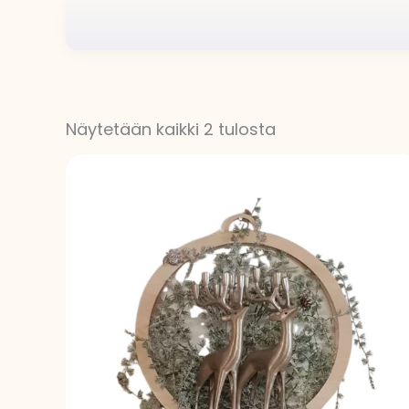
Näytetään kaikki 2 tulosta
Hintaluokka:
25,00 €
-
26,50 €