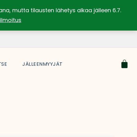
, mutta tilausten lähetys alkaa jälleen 6.7.
 ilmoitus
Car
TSE
JÄLLEENMYYJÄT