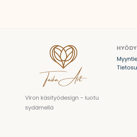
HYÖDYL
Myynti
Tietos
Viron käsityödesign – luotu
sydämellä