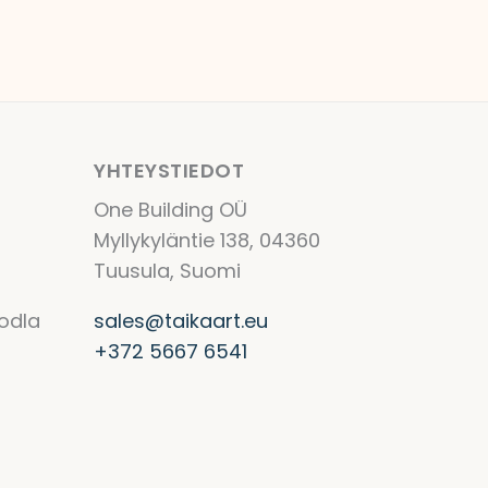
YHTEYSTIEDOT
One Building OÜ
Myllykyläntie 138, 04360
Tuusula, Suomi
odla
sales@taikaart.eu
+372 5667 6541