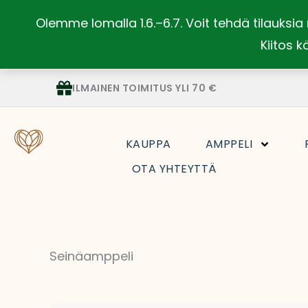
Siirry
Olemme lomalla 1.6.–6.7. Voit tehdä tilauks
sisältöön
Kiitos k
ILMAINEN TOIMITUS YLI 70 €
KAUPPA
AMPPELI
OTA YHTEYTTÄ
Seinäamppeli