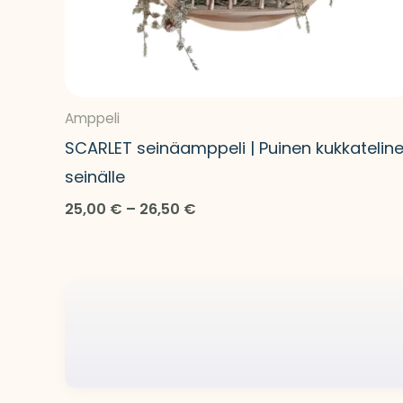
Amppeli
SCARLET seinäamppeli | Puinen kukkatelin
seinälle
25,00
€
–
26,50
€