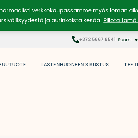
ia normaalisti verkkokaupassamme myös loman aikana
ärsivällisyydestä ja aurinkoista kesää!
Piilota tämä
+372 5667 6541
Suomi
PUUTUOTE
LASTENHUONEEN SISUSTUS
TEE I