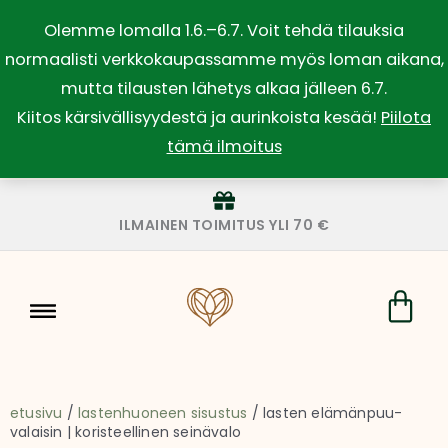
Siirry
Olemme lomalla 1.6.–6.7. Voit tehdä tilauksia
sisältöön
normaalisti verkkokaupassamme myös loman aikana,
mutta tilausten lähetys alkaa jälleen 6.7.
Kiitos kärsivällisyydestä ja aurinkoista kesää!
Piilota
tämä ilmoitus
ILMAINEN TOIMITUS YLI 70 €
Car
etusivu
/
lastenhuoneen sisustus
/ lasten elämänpuu-
valaisin | koristeellinen seinävalo