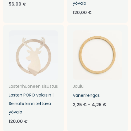
yövalo
56,00
€
120,00
€
Hintaluokk
2,25 €
-
4,25 €
Lastenhuoneen sisustus
Joulu
Lasten PORO valaisin |
Vanerirengas
Seinälle kiinnitettävä
2,25
€
–
4,25
€
yövalo
120,00
€