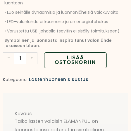
luontoon
• Luo seinälle dynaamisia ja luonnonläheisiä valokuvioita
• LED-valonlähde ei kuumene ja on energiatehokas
• Varustettu USB-johdolla (sovitin ei sisälly toimitukseen)
Symbolinen ja luonnosta inspiroitunut valonlähde
jokaiseen tilaan.
Lasten
-
+
LISÄÄ
OSTOSKORIIN
ELÄMÄNPUU-
valaisin
Lastenhuoneen sisustus
Kategooria:
|
Koristeellinen
seinävalo
määrä
Kuvaus
Taika lasten valaisin ELÄMÄNPUU on
luonnosta inspiroitunut ja symbolinen