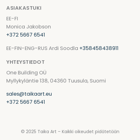
ASIAKASTUKI
EE-FI
Monica Jakobson
+372 5667 6541
EE-FIN-ENG-RUS Ardi Soodla
+358458438911
YHTEYSTIEDOT
One Building OÜ
Myllykyläntie 138, 04360 Tuusula, Suomi
sales@taikaart.eu
+372 5667 6541
© 2025 Taika Art – Kaikki oikeudet pidätetään