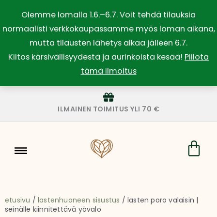
Siirry
Olemme lomalla 1.6.–6.7. Voit tehdä tilauksia
sisältöön
normaalisti verkkokaupassamme myös loman aikana,
mutta tilausten lähetys alkaa jälleen 6.7.
Kiitos kärsivällisyydestä ja aurinkoista kesää!
Piilota
tämä ilmoitus
ILMAINEN TOIMITUS YLI 70 €
Car
etusivu
/
lastenhuoneen sisustus
/ lasten poro valaisin |
seinälle kiinnitettävä yövalo