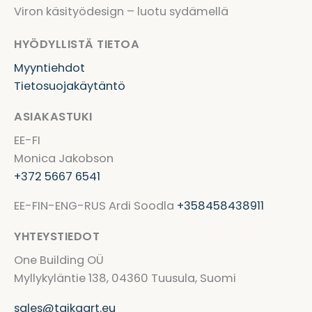
Viron käsityödesign – luotu sydämellä
HYÖDYLLISTÄ TIETOA
Myyntiehdot
Tietosuojakäytäntö
ASIAKASTUKI
EE-FI
Monica Jakobson
+372 5667 6541
EE-FIN-ENG-RUS Ardi Soodla
+358458438911
YHTEYSTIEDOT
One Building OÜ
Myllykyläntie 138, 04360 Tuusula, Suomi
sales@taikaart.eu