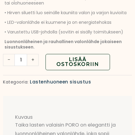
tai olohuoneeseen
• Hirven siluetti luo seinälle kauniita valon ja varjon kuvioita
• LED-valonlähde ei kuumene ja on energiatehokas
• Varustettu USB-johdolla (sovitin ei sisälly toimitukseen)
Luonnonläheinen ja rauhallinen valonlähde jokaiseen
sisustukseen.
Lasten
-
+
LISÄÄ
OSTOSKORIIN
PORO
valaisin
Lastenhuoneen sisustus
Kategooria:
|
Seinälle
kiinnitettävä
yövalo
Kuvaus
määrä
Taika lasten valaisin PORO on elegantti ja
luonnonläheinen valonlähde, joka sopii