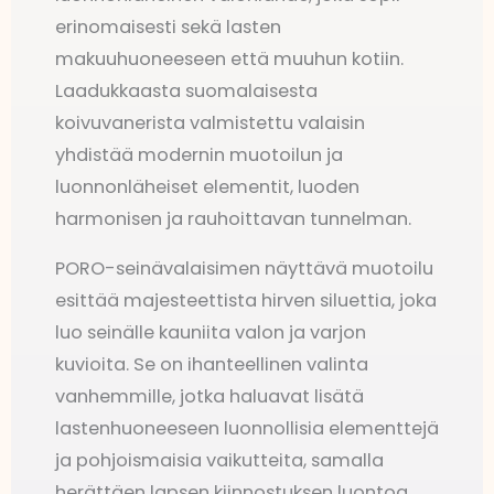
erinomaisesti sekä lasten
makuuhuoneeseen että muuhun kotiin.
Laadukkaasta suomalaisesta
koivuvanerista valmistettu valaisin
yhdistää modernin muotoilun ja
luonnonläheiset elementit, luoden
harmonisen ja rauhoittavan tunnelman.
PORO-seinävalaisimen näyttävä muotoilu
esittää majesteettista hirven siluettia, joka
luo seinälle kauniita valon ja varjon
kuvioita. Se on ihanteellinen valinta
vanhemmille, jotka haluavat lisätä
lastenhuoneeseen luonnollisia elementtejä
ja pohjoismaisia vaikutteita, samalla
herättäen lapsen kiinnostuksen luontoa