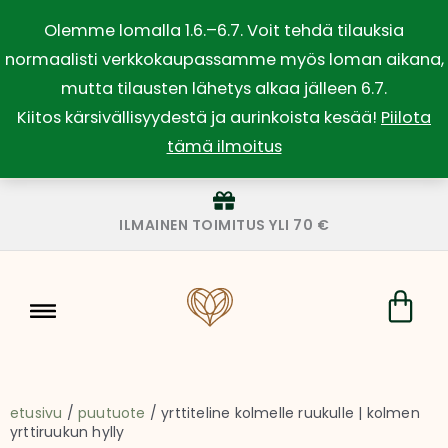
Siirry
Olemme lomalla 1.6.–6.7. Voit tehdä tilauksia
sisältöön
normaalisti verkkokaupassamme myös loman aikana,
mutta tilausten lähetys alkaa jälleen 6.7.
Kiitos kärsivällisyydestä ja aurinkoista kesää!
Piilota
tämä ilmoitus
ILMAINEN TOIMITUS YLI 70 €
Car
etusivu
/
puutuote
/ yrttiteline kolmelle ruukulle | kolmen
yrttiruukun hylly