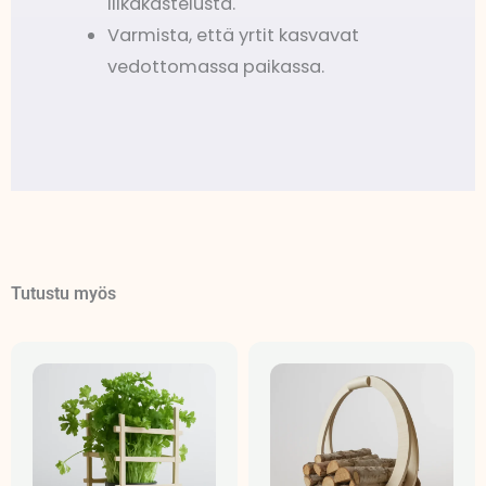
liikakastelusta.
Varmista, että yrtit kasvavat
vedottomassa paikassa.
Tutustu myös
Hintaluokka:
22,90 €
-
25,90 €