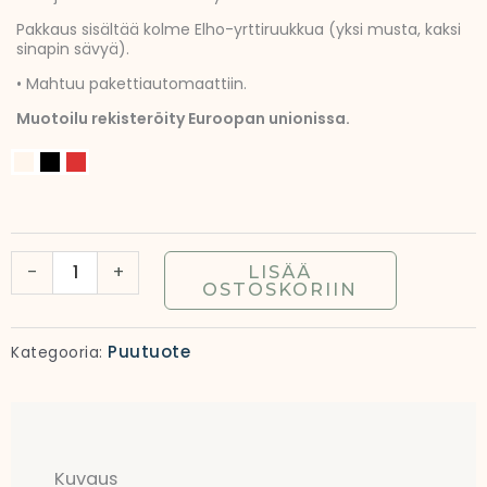
Pakkaus sisältää kolme Elho-yrttiruukkua (yksi musta, kaksi
sinapin sävyä).
• Mahtuu pakettiautomaattiin.
Muotoilu rekisteröity Euroopan unionissa.
Yrttiteline
kolmelle
ruukulle
|
-
+
LISÄÄ
Kolmen
OSTOSKORIIN
yrttiruukun
hylly
Puutuote
Kategooria:
määrä
Kuvaus