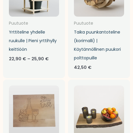
Puutuote
Puutuote
Yrttiteline yhdelle
Taika puunkantoteline
ruukulle | Pieni yrttihylly
(korimalli) |
keittiöön
Käytännöllinen puukori
polttopuille
22,90
€
–
25,90
€
42,50
€
Hintalu
29,90 €
-
35,90 €