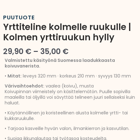
PUUTUOTE
Yrttiteline kolmelle ruukulle |
Kolmen yrttiruukun hylly
Hintaluokka:
29,90
€
–
35,00
€
29,90 €
Valmistettu käsityönä Suomessa laadukkaasta
koivuvanerista.
-
•
Mitat:
leveys 320 mm · korkeus 210 mm · syvyys 130 mm
35,00 €
Värivaihtoehdot:
vaalea (koivu), musta
Koivupinnan viimeistely on käsittelemätön. Puulle sopivilla
maaleilla tai öljyillä voi sävyttää telineen juuri sellaiseksi kuin
haluat.
• Käytännöllinen ja koristeellinen alusta kolmelle yrtti- tai
kukkaruukulle.
• Tarjoaa kasveille hyvän valon, ilmankierron ja kasvutilan.
• Suojaa ikkunalautaa tai työtasoa kosteudelta.