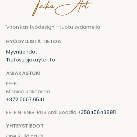
Viron käsityödesign – luotu sydämellä
HYÖDYLLISTÄ TIETOA
Myyntiehdot
Tietosuojakäytäntö
ASIAKASTUKI
EE-FI
Monica Jakobson
+372 5667 6541
EE-FIN-ENG-RUS Ardi Soodla
+358458438911
YHTEYSTIEDOT
One Building OÜ