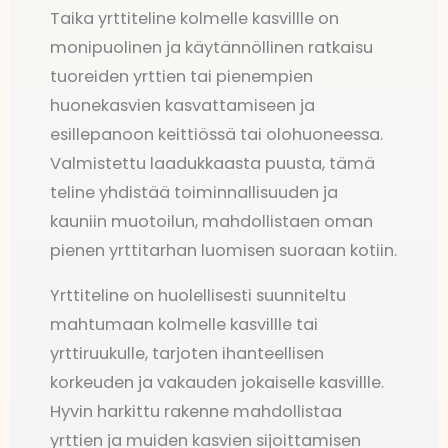
Taika yrttiteline kolmelle kasvillle on
monipuolinen ja käytännöllinen ratkaisu
tuoreiden yrttien tai pienempien
huonekasvien kasvattamiseen ja
esillepanoon keittiössä tai olohuoneessa.
Valmistettu laadukkaasta puusta, tämä
teline yhdistää toiminnallisuuden ja
kauniin muotoilun, mahdollistaen oman
pienen yrttitarhan luomisen suoraan kotiin.
Yrttiteline on huolellisesti suunniteltu
mahtumaan kolmelle kasvillle tai
yrttiruukulle, tarjoten ihanteellisen
korkeuden ja vakauden jokaiselle kasvillle.
Hyvin harkittu rakenne mahdollistaa
yrttien ja muiden kasvien sijoittamisen