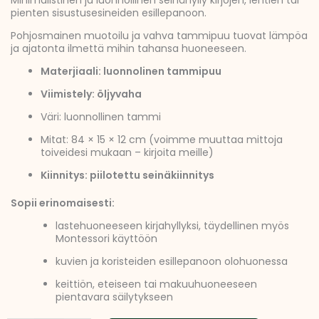
Minimalistinen ja luonnollinen seinähylly kirjojen, lehtien tai
pienten sisustusesineiden esillepanoon.
Pohjosmainen muotoilu ja vahva tammipuu tuovat lämpöa
ja ajatonta ilmettä mihin tahansa huoneeseen.
Materjiaali: luonnolinen tammipuu
Viimistely: öljyvaha
Väri: luonnollinen tammi
Mitat: 84 × 15 × 12 cm (voimme muuttaa mittoja
toiveidesi mukaan – kirjoita meille)
Kiinnitys: piilotettu seinäkiinnitys
Sopii erinomaisesti:
lastehuoneeseen kirjahyllyksi, täydellinen myös
Montessori käyttöön
kuvien ja koristeiden esillepanoon olohuonessa
keittiön, eteiseen tai makuuhuoneeseen
pientavara säilytykseen