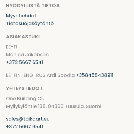
HYÖDYLLISTÄ TIETOA
Myyntiehdot
Tietosuojakäytäntö
ASIAKASTUKI
EE-FI
Monica Jakobson
+372 5667 6541
EE-FIN-ENG-RUS Ardi Soodla
+358458438911
YHTEYSTIEDOT
One Building OÜ
Myllykyläntie 138, 04360 Tuusula, Suomi
sales@taikaart.eu
+372 5667 6541