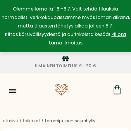
Siirry
Olemme lomalla 1.6.–6.7. Voit tehdä tilauksia
sisältöön
normaalisti verkkokaupassamme myös loman aikana,
mutta tilausten lähetys alkaa jälleen 6.7.
Kiitos kärsivällisyydestä ja aurinkoista kesää!
Piilota
tämä ilmoitus
ILMAINEN TOIMITUS YLI 70 €
Car
etusivu
/
taika art
/ tammipuinen seinähylly