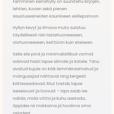
tamminen seinähylly on suuniteltu kirjojen,
lehtien, kuvien sekä pienen
sisustusesineiden kauniiseen esillepanoon.
Hyllyn kevyt ja ilmava muto sulatuu
täydellisesti niin lastehuoneeseen,
olohuoneeseen, keittiöön kuin eteiseen.
Selle sile pind ja minimalistlikud vormid
sobivad hästi lapse silmale ja kätele. Tänu
avatud kujule on kõik lemmikraamatud ja
mänguasjad nähtaval ning kergesti
kättesaadavad. Riiul toetab lapse
iseseisvust ja loovust – laps saab ise
valida, mida võtta ja kuhu asetada,
õppides nii märkama ja hoolima oma
asjadest.