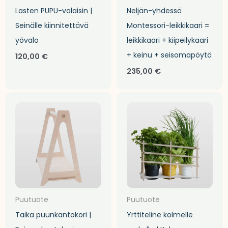
Lasten PUPU-valaisin |
Neljän-yhdessä
Seinälle kiinnitettävä
Montessori-leikkikaari =
yövalo
leikkikaari + kiipeilykaari
+ keinu + seisomapöytä
120,00
€
235,00
€
Hintalu
29,90 €
-
35,00 €
Puutuote
Puutuote
Taika puunkantokori |
Yrttiteline kolmelle