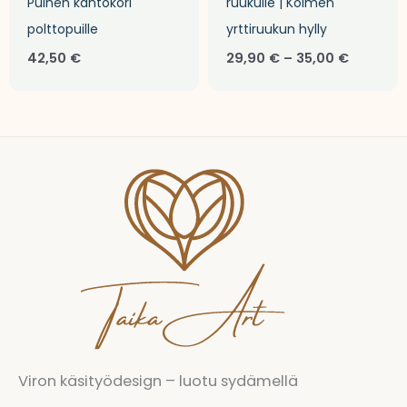
Puinen kantokori
ruukulle | Kolmen
polttopuille
yrttiruukun hylly
42,50
€
29,90
€
–
35,00
€
Viron käsityödesign – luotu sydämellä