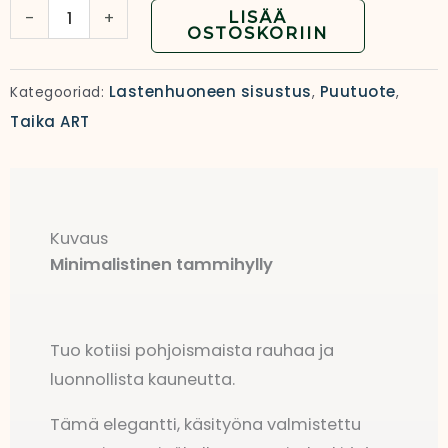
Tammipuinen
-
+
LISÄÄ
OSTOSKORIIN
seinähylly
määrä
Lastenhuoneen sisustus
Puutuote
Kategooriad:
,
,
Taika ART
Kuvaus
Minimalistinen tammihylly
Tuo kotiisi pohjoismaista rauhaa ja
luonnollista kauneutta.
Tämä elegantti, käsityöna valmistettu